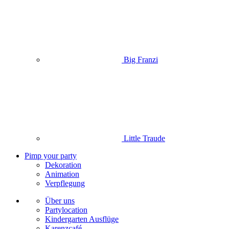
Big Franzi
Little Traude
Pimp your party
Dekoration
Animation
Verpflegung
Über uns
Partylocation
Kindergarten Ausflüge
Karenzcafé