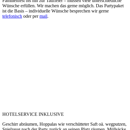
Familienfest bis hin zur Tauffeier – müssen viele unterschiedliche
Wünsche erfüllen. Wir machen das gerne möglich. Das Partypaket
ist die Basis – individuelle Wünsche besprechen wir gerne
telefonisch
oder per
mail
.
HOTELSERVICE INKLUSIVE
Geschirr abräumen, Hoppalas wie verschütteter Saft oä. wegputzen,
Spielzeug nach der Party zurück an seinen Platz räumen, Müllsäcke