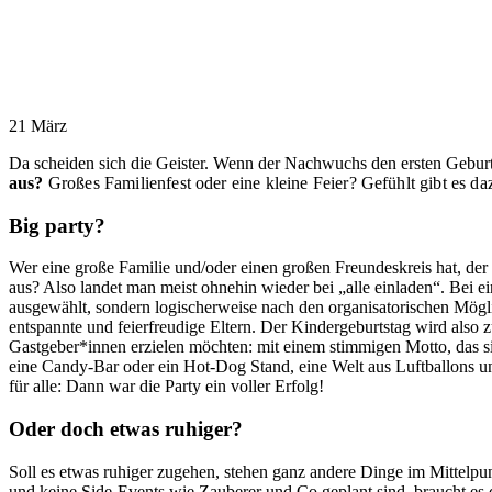
21
März
Da scheiden sich die Geister. Wenn der Nachwuchs den ersten Geburts
aus?
Großes Familienfest oder eine kleine Feier? Gefühlt gibt es da
Big party?
Wer eine große Familie und/oder einen großen Freundeskreis hat, der 
aus? Also landet man meist ohnehin wieder bei „alle einladen“. Bei e
ausgewählt, sondern logischerweise nach den organisatorischen Mögli
entspannte und feierfreudige Eltern. Der Kindergeburtstag wird also z
Gastgeber*innen erzielen möchten: mit einem stimmigen Motto, das sic
eine Candy-Bar oder ein Hot-Dog Stand, eine Welt aus Luftballons un
für alle: Dann war die Party ein voller Erfolg!
Oder doch etwas ruhiger?
Soll es etwas ruhiger zugehen, stehen ganz andere Dinge im Mittelp
und keine Side-Events wie Zauberer und Co geplant sind, braucht es d