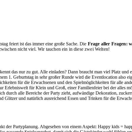
tag feiert ist das immer eine große Sache.
Die
Frage aller Fragen:
w
zwischen nicht viel. Wir tauchen ein in diese zwei Welten!
kennt das nur zu gut. Alle einladen? Dann braucht man viel Platz und e
inem 1. Geburtstag in sehr großer Runde wird die Eventlocation also e
chkeiten für die Erwachsenen und den Spielmöglichkeiten für alle and
ur Erlebniswelt für Klein und Groß, einer Familienfeier bei der alles m
h durch alle Bereiche der Party zieht, aufwändige Dekoration, zuckers
d Glitzer und natürlich ausreichend Essen und Trinken für die Erwachs
unkt der Partyplanung. Abgesehen von einem Aspekt: Happy kids = hap
as passende Spieleangebot, damit sich die Gästekinder wohl fühlen und