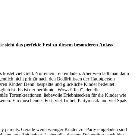
ie sieht das perfekte Fest zu diesem besonderen Anlass
s kostet viel Geld. Nur einen Teil einladen. Aber wen lädt man dann
igentlich nicht primär nach den Bedürfnissen der Hauptperson
eren Kinder. Denn: bespaßte und glückliche Kinder bedeutet
öglich ist. Es ist der berühmte „Wow-Effekt“, den die
üße Tortenkreationen, liebevolle Erlebnisecken für die Kinder wie
enen. Ein rauschendes Fest, viel Trubel, Partymusik und viel Spaß
py parents. Gerade wenn weniger Kinder zur Party eingeladen sind
 eine gute Zeit haben. Liebevolle, dezente Dekoration, auch hier